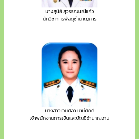
นางสุนีย์ สุวรรณมณีแก้ว
นักวิชาการพัสดุชำนาญการ
นางสาวเจนศิลา เตมีศักดิ์
เจ้าพนักงานการเงินและบัญชีชำนาญงาน