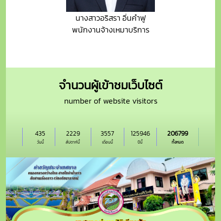
นางสาวอริสรา อิ่นคำฟู
พนักงานจ้างเหมาบริการ
จำนวนผู้เข้าชมเว็บไซต์
number of website visitors
435
2229
3557
125946
206799
วันนี้
สัปดาห์นี้
เดือนนี้
ปีนี้
ทั้งหมด