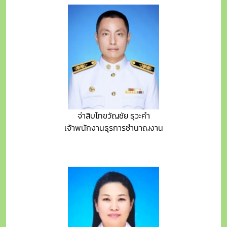
จ่าสิบโทขวัญชัย ธุวะคำ
เจ้าพนักงานธุรการชำนาญงาน