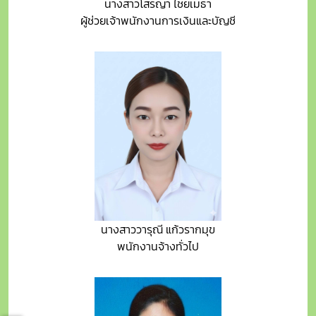
นางสาวโสรญา ไชยเมธา
ผู้ช่วยเจ้าพนักงานการเงินและบัญชี
นางสาววารุณี แก้วรากมุข
พนักงานจ้างทั่วไป