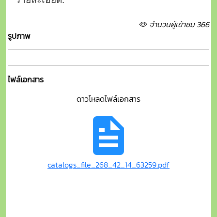
catalogs_file_268_42_14_63259.pdf