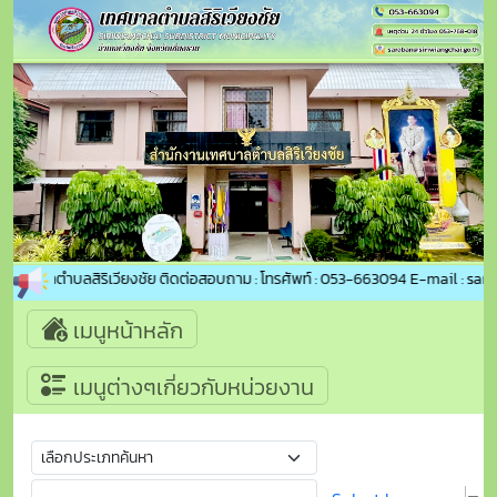
ู่เทศบาลตำบลสิริเวียงชัย ติดต่อสอบถาม : โทรศัพท์ : 053-663094 E-mail : sara
เมนูหน้าหลัก
เมนูต่างๆเกี่ยวกับหน่วยงาน
Select Language
▼
ค้นหา
หน้าแรก
ข่าวประชาสัมพันธ์
ประกาศเทศบาลตำบลสิริเวียงชัย เรื่อง ขยายกำหนดเวลา
ดำเนินการตามพระราชบัญญัิตภาษีที่ดินและสิ่งปลูกสร้าง
พ.ศ.2562 ประจำปี พ.ศ.2569
ประกาศเทศบาลตำบลสิริเวียงชัย เรื่อง