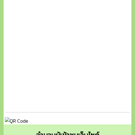
จำนวนผู้เข้าชมเว็บไซต์
number of website visitors
182
2858
4186
126575
207428
วันนี้
สัปดาห์นี้
เดือนนี้
ปีนี้
ทั้งหมด