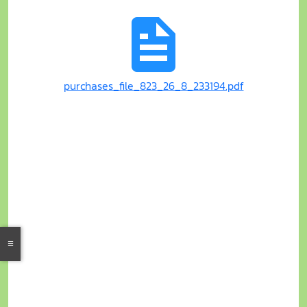
purchases_file_823_26_8_233194.pdf