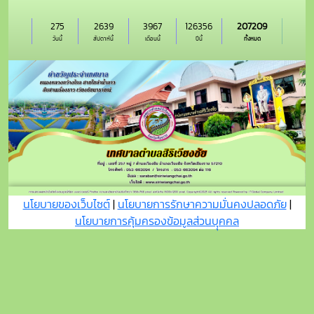
275
2639
3967
126356
207209
วันนี้
สัปดาห์นี้
เดือนนี้
ปีนี้
ทั้งหมด
นโยบายของเว็บไซต์
|
นโยบายการรักษาความมั่นคงปลอดภัย
|
นโยบายการคุ้มครองข้อมูลส่วนบุุคคล